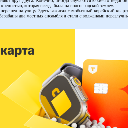
няют друг друга. Конечно, иногда случаются какие-то недопон
 крепостью, которая всегда была на волгоградской земле».
 перешел на улицу. Здесь зажигал самобытный корейский кварте
в барабаны два местных ансамбля и стали с волжанами неразлучн