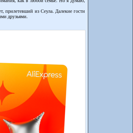
имания, как в любой семье. Но я думаю,
т, прилетевший из Сеула. Далекие гости
ыми друзьями.