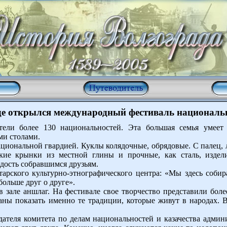
де открылся международный фестиваль националь
ели более 130 национальностей. Эта большая семья умеет 
ми столами.
ациональной гвардией. Куклы колядочные, обрядовые. С палец, 
кие крынки из местной глины и прочные, как сталь, изде
адость собравшимся друзьям.
рского культурно-этнографического центра: «Мы здесь собира
больше друг о друге».
в зале аншлаг. На фестивале свое творчество представили боле
ы показать именно те традиции, которые живут в народах. В
дателя комитета по делам национальностей и казачества адми