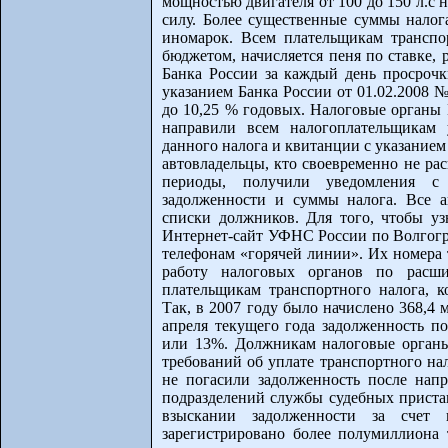
мощностью двигателя от 100 до 150 л.с 
силу. Более существенные суммы налог
иномарок. Всем плательщикам транспо
бюджетом, начисляется пеня по ставке,
Банка России за каждый день просрочки
указанием Банка России от 01.02.2008 
до 10,25 % годовых. Налоговые органы 
направили всем налогоплательщикам 
данного налога и квитанции с указание
автовладельцы, кто своевременно не ра
периоды, получили уведомления с
задолженности и суммы налога. Все а
списки должников. Для того, чтобы у
Интернет-сайт УФНС России по Волгоградс
телефонам «горячей линии». Их номера 
работу налоговых органов по расши
плательщикам транспортного налога, к
Так, в 2007 году было начислено 368,4 м
апреля текущего года задолженность по
или 13%. Должникам налоговые органы
требований об уплате транспортного на
не погасили задолженность после напр
подразделений службы судебных пристав
взыскании задолженности за счет
зарегистрировано более полумиллиона