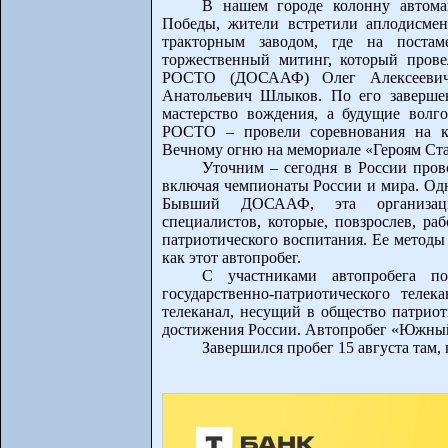
В нашем городе колонну автом
Победы, жители встретили аплодисме
тракторным заводом, где на постам
торжественный митинг, который провел
РОСТО (ДОСААФ) Олег Алексееви
Анатольевич Шлыков. По его завершен
мастерство вождения, а будущие волг
РОСТО – провели соревнования на ка
Вечному огню на мемориале «Героям Ст
Уточним – сегодня в России пров
включая чемпионаты России и мира. Од
Бывший ДОСААФ, эта организаци
специалистов, которые, повзрослев, р
патриотического воспитания. Ее методы
как этот автопробег.
С участниками автопробега п
государственно-патриотического теле
телеканал, несущий в общество патрио
достижения России. Автопробег «Южный 
Завершился пробег 15 августа там, 