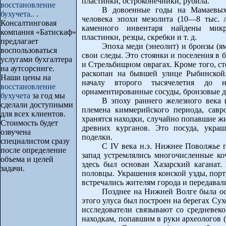
пластинки, остроконечники, рубила.
восстановление
В довоенные годы на Мамаевых 
бухучета..
.
человека эпохи мезолита (10—8 тыс. л
Консалтинговая
каменного инвентаря найдены микр
компания «Батискаф»
пластинки, резцы, скребки и т. д.
предлагает
Эпоха меди (энеолит) и бронзы (ям
воспользоваться
свои следы. Это стоянки и поселения в
услугами бухгалтера
и Стрельбищном оврагах. Кроме того, ст
на аутсорсинге.
раскопан на бывшей улице Рыбинской.
Наши цены на
началу второго тысячелетия до 
восстановление
орнаментированные сосуды, бронзовые до
бухучета
за год мы
В эпоху раннего железного века 
сделали доступными
племена киммерийского периода, савр
для всех клиентов.
хранятся находки, случайно попавшие жи
Стоимость будет
древних курганов. Это посуда, укра
озвучена
поделки.
специалистом сразу
С IV века н.э. Нижнее Поволжье п
после определение
запад устремлялись многочисленные ко
объема и целей
здесь был основан Хазарский каганат. 
задачи.
половцы. Украшения конской узды, порт
встречались жителям города и передавал
Позднее на Нижней Волге была ос
этого улуса был построен на берегах Су
исследователи связывают со средневек
находкам, попавшим в руки археологов 