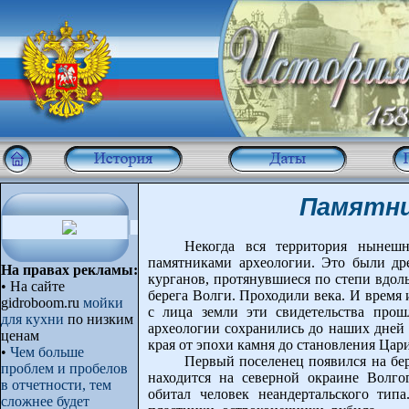
Памятни
Некогда вся территория нынеш
памятниками археологии. Это были др
На правах рекламы:
курганов, протянувшиеся по степи вдол
• На сайте
берега Волги. Проходили века. И время 
gidroboom.ru
мойки
с лица земли эти свидетельства прош
для кухни
по низким
археологии сохранились до наших дней 
ценам
края от эпохи камня до становления Цар
•
Чем больше
Первый поселенец появился на бер
проблем и пробелов
находится на северной окраине Волгог
в отчетности, тем
обитал человек неандертальского ти
сложнее будет