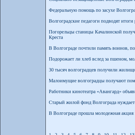
Федеральную помощь по засухе Волгогра
Волгоградские педагоги подводят итоги
Погорельцы станицы Качалинской получ
Креста
В Волгограде почтили память воинов, п
Подорожает ли хлеб вслед за пшеном, мо
30 тысяч волгоградцев получили жилищ
Малоимущие волгоградцы получают пом
Работники кинотеатра «Авангард» объяв
Старый жилой фонд Волгограда нуждает
В Волгограде прошла молодежная акция 
1
2
3
4
5
6
7
8
9
10
11
12
13