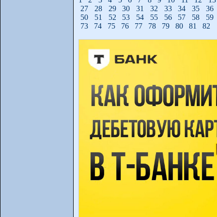
27
28
29
30
31
32
33
34
35
36
50
51
52
53
54
55
56
57
58
59
73
74
75
76
77
78
79
80
81
82