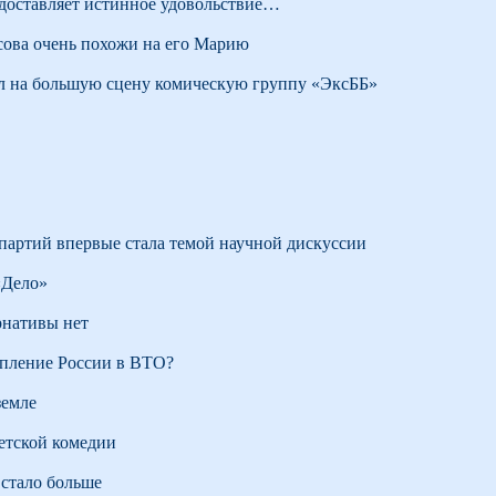
доставляет истинное удовольствие…
ова очень похожи на его Марию
 на большую сцену комическую группу «ЭксББ»
партий впервые стала темой научной дискуссии
«Дело»
рнативы нет
упление России в ВТО?
земле
етской комедии
стало больше