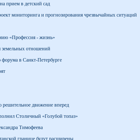
на прием в детский сад
роект мониторинга и прогнозирования чрезвычайных ситуаций
мию «Профессия - жизнь»
м земельных отношений
о форума в Санкт-Петербурге
оят
о решительное движение вперед
полнил Столичный «Голубой топаз»
ександра Тимофеева
танской границе будут расширены