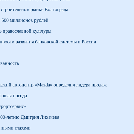
а строительном рынке Волгограда
о 500 миллионов рублей
ь православной культуры
просам развития банковской системы в России
ованность
адский автоцентр «Mazda» определил лидера продаж
рошая погода
урортсервис»
100-летию Дмитрия Лихачева
анными глазами