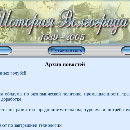
Архив новостей
вных голубей
та облдумы по экономической политике, промышленности, тран
 доработке
тета по развитию предпринимательства, туризма и потребите
тают по завтрашней технологии