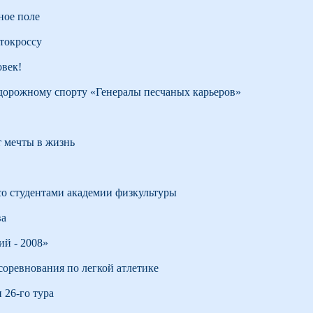
ное поле
токроссу
овек!
дорожному спорту «Генералы песчаных карьеров»
 мечты в жизнь
о студентами академии физкультуры
ва
ий - 2008»
соревнования по легкой атлетике
 26-го тура