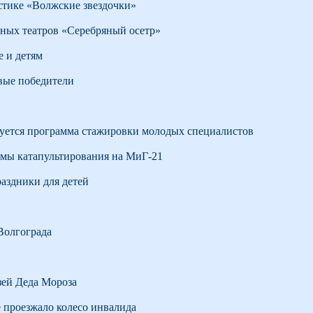
стике «Волжские звездочки»
ьных театров «Серебряный осетр»
е и детям
вые победители
зуется программа стажировки молодых специалистов
емы катапультирования на МиГ-21
аздники для детей
Волгограда
зей Деда Мороза
е проезжало колесо инвалида