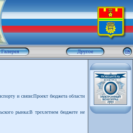
спорту и связи:Проект бюджета области
льского рынка:В трехлетнем бюджете не