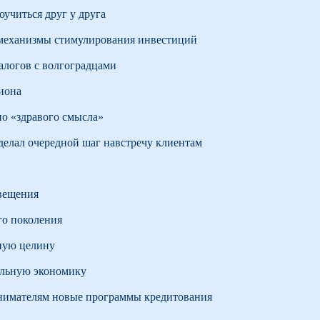
оучиться друг у друга
механизмы стимулирования инвестиций
алогов с волгоградцами
иона
о «здравого смысла»
елал очередной шаг навстречу клиентам
вещения
го поколения
ную целину
альную экономику
имателям новые программы кредитования